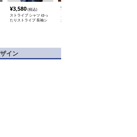
¥
3,580
¥
5,680
¥
8,620
(税込)
(税込)
(税込
ストライプ シャツ ゆっ
ストライプシャツ ゆっ
ストライプシャ
たりストライプ 長袖シ
たりシルエット縦縞シャ
デザイン半袖ス
ャツ
ツ
シャツ
ザイン