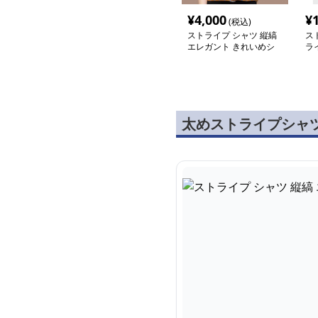
¥
4,000
¥
(税込)
ストライプ シャツ 縦縞
ス
エレガント きれいめシ
ラ
ャツ
長
太めストライプシャ