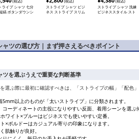
3,540
¥
2,800
¥
4,380
(税込)
(税込)
(税込)
トライプ シャツ 七分
ストライプ シャツ ビジ
ストライプ シャツ 洗練
 縦縞 ボタンダウンシ
ネス ストライプ スリム
ビジネススタイル スト
ツ
長袖シャツ
ライプ長袖シャツ
シャツの選び方｜まず押さえるべきポイント
ャツを選ぶうえで重要な判断基準
を選ぶ際に最初に確認すべきは、「ストライプの幅」「配色」
幅5mm以上のものが「太いストライプ」に分類されます。
、コーディネートの主役になりやすい反面、着用シーンを選ぶ
やホワイト×ブルーはビジネスでも使いやすい定番。
イト×ボルドーはカジュアル寄りの印象になります。
高く肌触りが良好。
なりにくく、毎日のお手入れが手軽です。