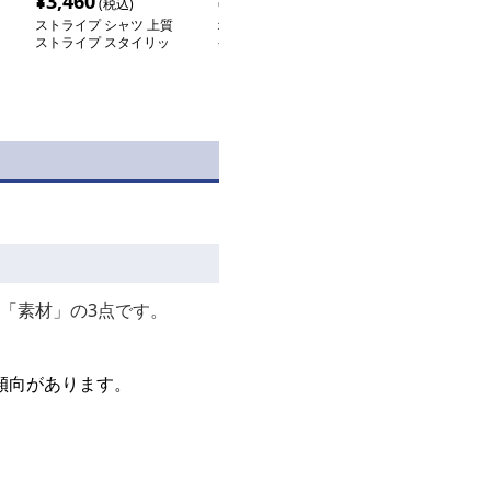
¥
3,460
¥
3,000
¥
7,360
(税込)
(税込)
(税込
ストライプ シャツ 上質
オーバーサイズ ストラ
クラシカル ス
ストライプ スタイリッ
イプ シャツ
シャツ
シュシャツ
「素材」の3点です。
傾向があります。