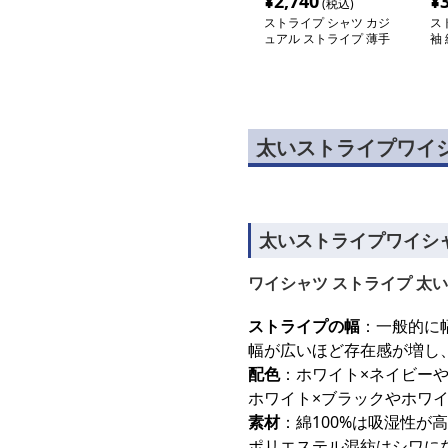
¥
2,740
¥
(税込)
ストライプ シャツ カジ
ス
ュアル ストライプ 薄手
袖
長袖シャツ
ャ
太いストライプワイ
太いストライプワイシ
ワイシャツ ストライプ 太い
ストライプの幅
：一般的に
幅が広いほど存在感が増し
配色
：ホワイト×ネイビー
ホワイト×ブラックやホワ
素材
：綿100%は吸湿性が
ポリエステル混紡はシワに