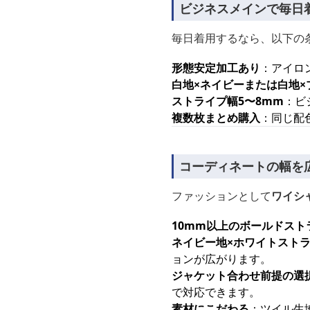
ビジネスメインで毎日
毎日着用するなら、以下の
形態安定加工あり
：アイロ
白地×ネイビーまたは白地×
ストライプ幅5〜8mm
：ビ
複数枚まとめ購入
：同じ配
コーディネートの幅を
ファッションとして
ワイシ
10mm以上のボールドスト
ネイビー地×ホワイトスト
ョンが広がります。
ジャケット合わせ前提の選
で対応できます。
素材にこだわる
：ツイル生