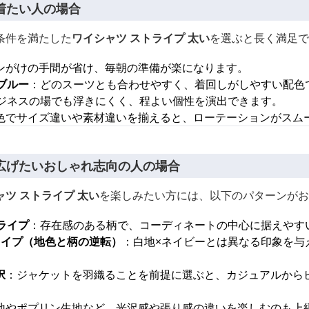
着たい人の場合
条件を満たした
ワイシャツ ストライプ 太い
を選ぶと長く満足で
ンがけの手間が省け、毎朝の準備が楽になります。
ブルー
：どのスーツとも合わせやすく、着回しがしやすい配色
ジネスの場でも浮きにくく、程よい個性を演出できます。
色でサイズ違いや素材違いを揃えると、ローテーションがスム
広げたいおしゃれ志向の人の場合
ャツ ストライプ 太い
を楽しみたい方には、以下のパターンがお
ライプ
：存在感のある柄で、コーディネートの中心に据えやす
ライプ（地色と柄の逆転）
：白地×ネイビーとは異なる印象を与
択
：ジャケットを羽織ることを前提に選ぶと、カジュアルから
地やポプリン生地など、光沢感や張り感の違いを楽しむのも上