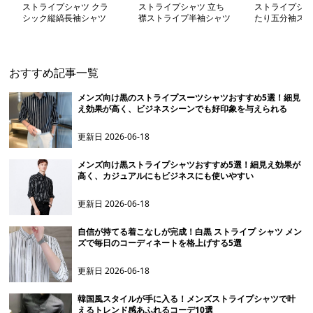
ストライプシャツ クラ
ストライプシャツ 立ち
ストライプシャ
シック縦縞長袖シャツ
襟ストライプ半袖シャツ
たり五分袖スト
ャツ
おすすめ記事一覧
メンズ向け黒のストライプスーツシャツおすすめ5選！細見
え効果が高く、ビジネスシーンでも好印象を与えられる
更新日
2026-06-18
メンズ向け黒ストライプシャツおすすめ5選！細見え効果が
高く、カジュアルにもビジネスにも使いやすい
更新日
2026-06-18
自信が持てる着こなしが完成！白黒 ストライプ シャツ メン
ズで毎日のコーディネートを格上げする5選
更新日
2026-06-18
韓国風スタイルが手に入る！メンズストライプシャツで叶
えるトレンド感あふれるコーデ10選