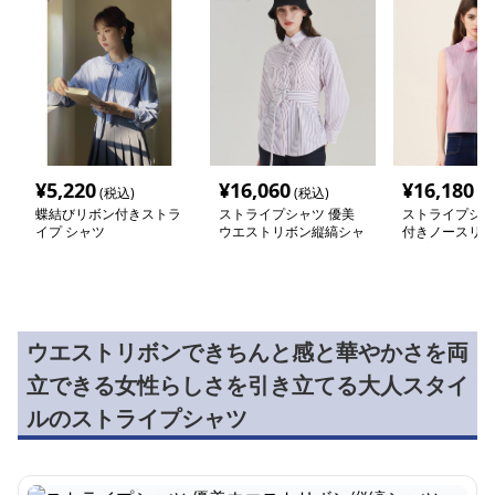
¥
5,220
¥
16,060
¥
16,180
(税込)
(税込)
(税
蝶結びリボン付きストラ
ストライプシャツ 優美
ストライプシャ
イプ シャツ
ウエストリボン縦縞シャ
付きノースリー
ツ
イプブラウス
ウエストリボンできちんと感と華やかさを両
立できる女性らしさを引き立てる大人スタイ
ルのストライプシャツ