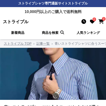
ストライプシャツ
専門通販サイト
ストライプル
10,000
円以上のご購入で送料無料
0
0
ストライプル
新着商品
商品を検索
人気ランキング
ストライプル TOP
›
記事一覧
›
青いストライプシャツに合うスー