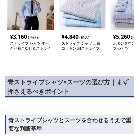
¥
3,160
¥
4,840
¥
5,260
(税込)
(税込)
(税込
ストライプ シャツ すっ
ストライプ シャツ 上質
ボタンダウン細
きり着こなせるストライ
コットン 細ストライプ
プ シャツ
プ ドレスシャツ
ドレスシャツ
青ストライプシャツ×スーツの選び方｜まず
押さえるべきポイント
青ストライプシャツとスーツを合わせるうえで重
要な判断基準