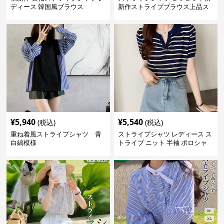
ディース 韓国風ブラウス
新作ストライプブラウス上品ス
タンドカラー
¥
5,940
¥
5,540
(税込)
(税込)
重ね着風ストライプシャツ 青
ストライプシャツ レディース ス
白縞模様
トライプ ニット 半袖 ポロシャ
ツ 夏