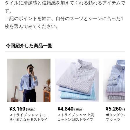
タイルに清潔感と信頼感を加えてくれる頼れるアイテムで
す。
上記のポイントを軸に、自分のスーツとシーンに合った1
枚を選んでみてください。
今回紹介した商品一覧
¥
3,160
¥
4,840
¥
5,260
(税込)
(税込)
(税込
ストライプ シャツ すっ
ストライプ シャツ 上質
ボタンダウン細
きり着こなせるストライ
コットン 細ストライプ
プ シャツ
プ ドレスシャツ
ドレスシャツ