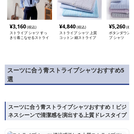
¥
3,160
¥
4,840
¥
5,260
(税込)
(税込)
(税込
ストライプ シャツ すっ
ストライプ シャツ 上質
ボタンダウン細
きり着こなせるストライ
コットン 細ストライプ
プ シャツ
プ ドレスシャツ
ドレスシャツ
スーツに合う青ストライプシャツおすすめ5
選
スーツに合う青ストライプシャツおすすめ！ビジ
ネスシーンで清潔感を演出する上質ドレスタイプ