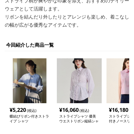
ストライプ柄が爽やかな印象を添え、おすすめのデイリー
ウェアとして活躍します。
リボンを結んだり外したりとアレンジも楽しめ、着こなし
の幅が広がる優秀なアイテムです。
今回紹介した商品一覧
¥
5,220
¥
16,060
¥
16,180
(税込)
(税込)
(税
蝶結びリボン付きストラ
ストライプシャツ 優美
ストライプシャ
イプ シャツ
ウエストリボン縦縞シャ
付きノースリー
ツ
イプブラウス