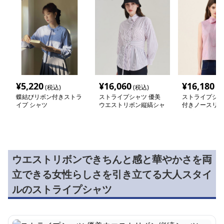
¥
5,220
¥
16,060
¥
16,180
(税込)
(税込)
(税
蝶結びリボン付きストラ
ストライプシャツ 優美
ストライプシャ
イプ シャツ
ウエストリボン縦縞シャ
付きノースリー
ツ
イプブラウス
ウエストリボンできちんと感と華やかさを両
立できる女性らしさを引き立てる大人スタイ
ルのストライプシャツ