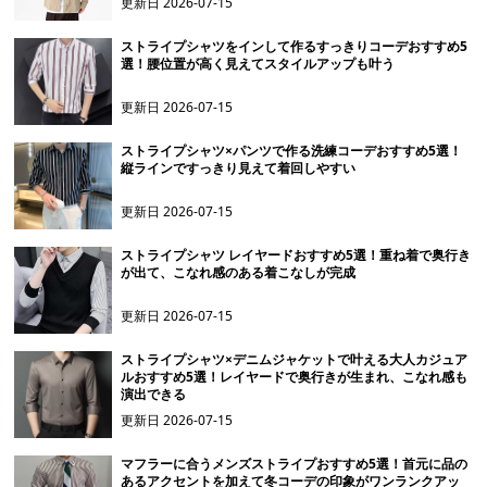
更新日
2026-07-15
ストライプシャツをインして作るすっきりコーデおすすめ5
選！腰位置が高く見えてスタイルアップも叶う
更新日
2026-07-15
ストライプシャツ×パンツで作る洗練コーデおすすめ5選！
縦ラインですっきり見えて着回しやすい
更新日
2026-07-15
ストライプシャツ レイヤードおすすめ5選！重ね着で奥行き
が出て、こなれ感のある着こなしが完成
更新日
2026-07-15
ストライプシャツ×デニムジャケットで叶える大人カジュア
ルおすすめ5選！レイヤードで奥行きが生まれ、こなれ感も
演出できる
更新日
2026-07-15
マフラーに合うメンズストライプおすすめ5選！首元に品の
あるアクセントを加えて冬コーデの印象がワンランクアッ