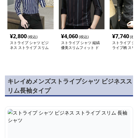
¥
2,800
¥
4,060
¥
7,740
(税込)
(税込)
(税込
ストライプ シャツ ビジ
ストライプ シャツ 縦縞
ストライプ シャ
ネス ストライプ スリム
優美スリムフィット ド
ライプ柄 スリ
長袖シャツ
レスシャツ
シャツ
キレイめメンズストライプシャツ ビジネスス
リム長袖タイプ