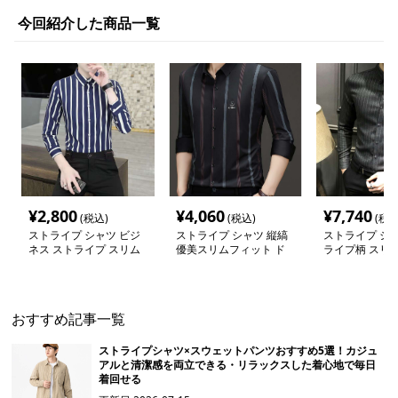
今回紹介した商品一覧
¥
2,800
¥
4,060
¥
7,740
(税込)
(税込)
(税込
ストライプ シャツ ビジ
ストライプ シャツ 縦縞
ストライプ シャ
ネス ストライプ スリム
優美スリムフィット ド
ライプ柄 スリ
長袖シャツ
レスシャツ
シャツ
おすすめ記事一覧
ストライプシャツ×スウェットパンツおすすめ5選！カジュ
アルと清潔感を両立できる・リラックスした着心地で毎日
着回せる