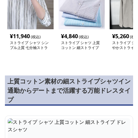
¥
11,940
¥
4,840
¥
5,260
(税込)
(税込)
(税込
ストライプ シャツ シン
ストライプ シャツ 上質
ストライプ シャ
プル上質 七分袖ストラ
コットン 細ストライプ
やかストライプ
イプシャツ
ドレスシャツ
ャツ
上質コットン素材の細ストライプシャツイン
通勤からデートまで活躍する万能ドレスタイ
プ