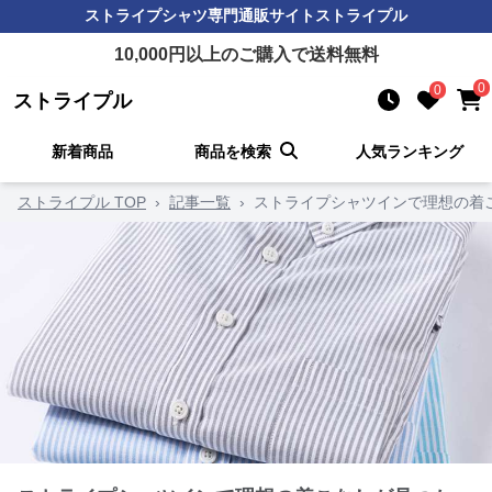
ストライプシャツ
専門通販サイト
ストライプル
10,000
円以上のご購入で送料無料
0
0
ストライプル
新着商品
商品を検索
人気ランキング
ストライプル TOP
›
記事一覧
›
ストライプシャツインで理想の着