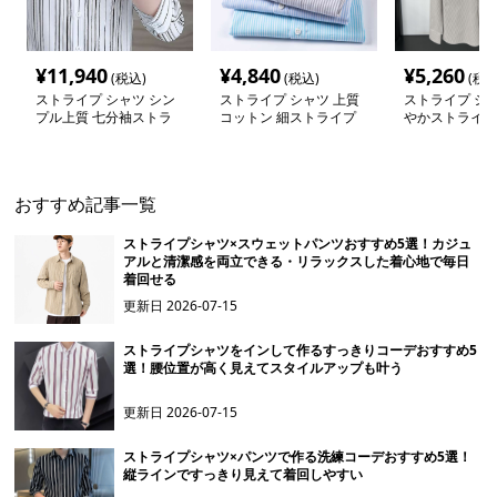
¥
11,940
¥
4,840
¥
5,260
(税込)
(税込)
(税込
ストライプ シャツ シン
ストライプ シャツ 上質
ストライプ シャ
プル上質 七分袖ストラ
コットン 細ストライプ
やかストライプ
イプシャツ
ドレスシャツ
ャツ
おすすめ記事一覧
ストライプシャツ×スウェットパンツおすすめ5選！カジュ
アルと清潔感を両立できる・リラックスした着心地で毎日
着回せる
更新日
2026-07-15
ストライプシャツをインして作るすっきりコーデおすすめ5
選！腰位置が高く見えてスタイルアップも叶う
更新日
2026-07-15
ストライプシャツ×パンツで作る洗練コーデおすすめ5選！
縦ラインですっきり見えて着回しやすい