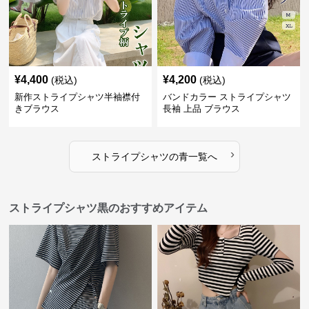
¥
4,400
¥
4,200
(税込)
(税込)
新作ストライプシャツ半袖襟付
バンドカラー ストライプシャツ
きブラウス
長袖 上品 ブラウス
›
ストライプシャツ
の
青
一覧へ
ストライプシャツ黒のおすすめアイテム