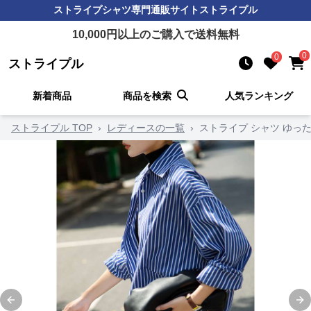
ストライプシャツ
専門通販サイト
ストライプル
10,000
円以上のご購入で送料無料
0
0
ストライプル
新着商品
商品を検索
人気ランキング
ストライプル TOP
›
レディースの一覧
›
ストライプ シャツ ゆっ
Previous slide
Ne