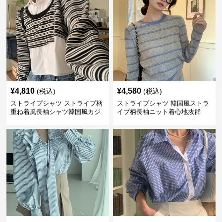
¥
4,810
¥
4,580
(税込)
(税込)
ストライプシャツ ストライプ柄
ストライプシャツ 韓国風ストラ
重ね着風長袖シャツ韓国風カジ
イプ柄長袖ニット着心地抜群
ュアル