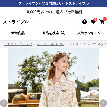
ストライプシャツ
専門通販サイト
ストライプル
10,000
円以上のご購入で送料無料
0
0
ストライプル
新着商品
商品を検索
人気ランキング
ストライプル TOP
›
レディースの一覧
›
ストライプ シャツ スタ
Previous slide
Ne