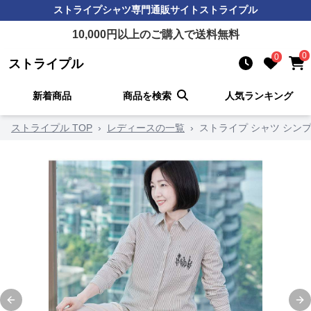
ストライプシャツ
専門通販サイト
ストライプル
10,000
円以上のご購入で送料無料
0
0
ストライプル
新着商品
商品を検索
人気ランキング
ストライプル TOP
›
レディースの一覧
›
ストライプ シャツ シン
Previous slide
Ne