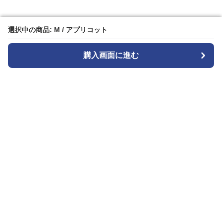
選択中の商品: M / アプリコット
選択中の商品: M / アプリコット
購入画面に進む
購入画面に進む
ストライプル
について
会社概要