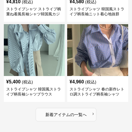
¥
4,810
¥
4,580
(税込)
(税込)
ストライプシャツ ストライプ柄
ストライプシャツ 韓国風ストラ
重ね着風長袖シャツ韓国風カジ
イプ柄長袖ニット着心地抜群
ュアル
¥
5,400
¥
4,960
(税込)
(税込)
ストライプシャツ 韓国風ストラ
ストライプシャツ 春の新作レト
イプ柄長袖シャツブラウス
ロ調ストライプ柄長袖シャツ
›
新着アイテムの一覧へ