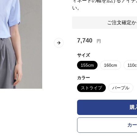
ィネートの幅を広げるアイテ
い。
ご注文確定か
7,740
円
Next slide
サイズ
155cm
160cm
110
カラー
ストライプ
パープル
購
カー