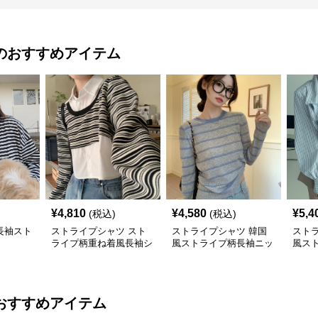
のおすすめアイテム
¥
4,810
¥
4,580
¥
5,4
(税込)
(税込)
長袖スト
ストライプシャツ スト
ストライプシャツ 韓国
スト
ライプ柄重ね着風長袖シ
風ストライプ柄長袖ニッ
風ス
ャツ韓国風カジュアル
ト着心地抜群
ツブ
おすすめアイテム