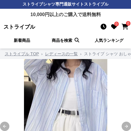
ストライプシャツ
専門通販サイト
ストライプル
10,000
円以上のご購入で送料無料
0
0
ストライプル
新着商品
商品を検索
人気ランキング
ストライプル TOP
›
レディースの一覧
›
ストライプ シャツ おし
Previous slide
Ne