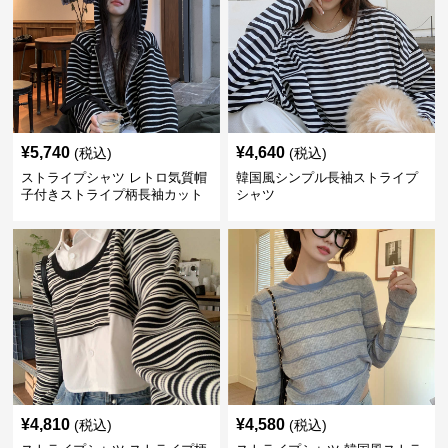
¥
5,740
¥
4,640
(税込)
(税込)
ストライプシャツ レトロ気質帽
韓国風シンプル長袖ストライプ
子付きストライプ柄長袖カット
シャツ
ソー
¥
4,810
¥
4,580
(税込)
(税込)