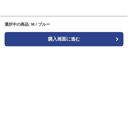
選択中の商品: M / ブルー
選択中の商品: M / ブルー
購入画面に進む
購入画面に進む
ストライプル
について