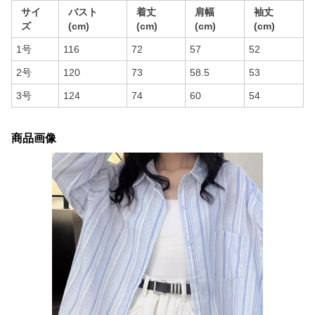
サイ
バスト
着丈
肩幅
袖丈
ズ
(cm)
(cm)
(cm)
(cm)
1号
116
72
57
52
2号
120
73
58.5
53
3号
124
74
60
54
商品画像