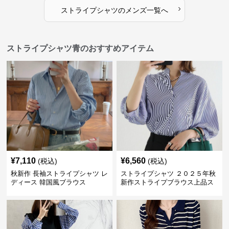
›
ストライプシャツ
の
メンズ
一覧へ
ストライプシャツ青のおすすめアイテム
¥
7,110
¥
6,560
(税込)
(税込)
秋新作 長袖ストライプシャツ レ
ストライプシャツ ２０２５年秋
ディース 韓国風ブラウス
新作ストライプブラウス上品ス
タンドカラー