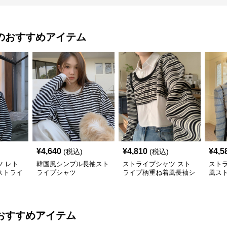
のおすすめアイテム
¥
4,640
¥
4,810
¥
4,5
(税込)
(税込)
 レト
韓国風シンプル長袖スト
ストライプシャツ スト
スト
ストライ
ライプシャツ
ライプ柄重ね着風長袖シ
風ス
ソー
ャツ韓国風カジュアル
ト着
おすすめアイテム