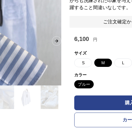
がらも洗練された印象を与え
躍すること間違いなしです。
ご注文確定か
6,100
円
Next slide
サイズ
S
M
L
カラー
ブルー
購
カー