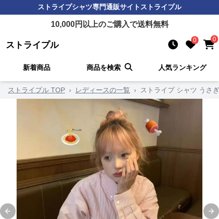
ストライプシャツ
専門通販サイト
ストライプル
10,000
円以上のご購入で送料無料
0
0
ストライプル
新着商品
商品を検索
人気ランキング
ストライプル TOP
›
レディースの一覧
›
ストライプ シャツ うさ
Previous slide
Ne