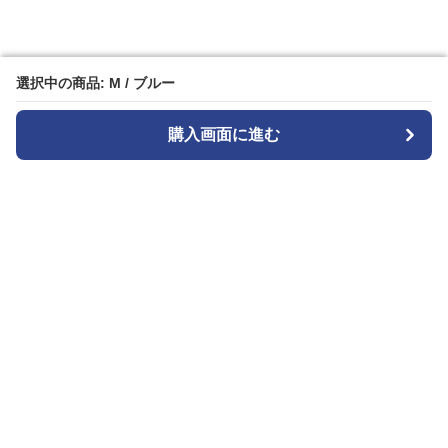
選択中の商品: M / ブルー
選択中の商品: M / ブルー
購入画面に進む
購入画面に進む
ストライプル
について