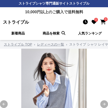
ストライプシャツ
専門通販サイト
ストライプル
10,000
円以上のご購入で送料無料
0
0
ストライプル
新着商品
商品を検索
人気ランキング
ストライプル TOP
›
レディースの一覧
›
ストライプ シャツ レイ
Previous slide
Ne