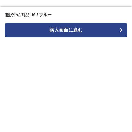
選択中の商品: M / ブルー
選択中の商品: M / ブルー
購入画面に進む
購入画面に進む
ストライプル
について
会社概要