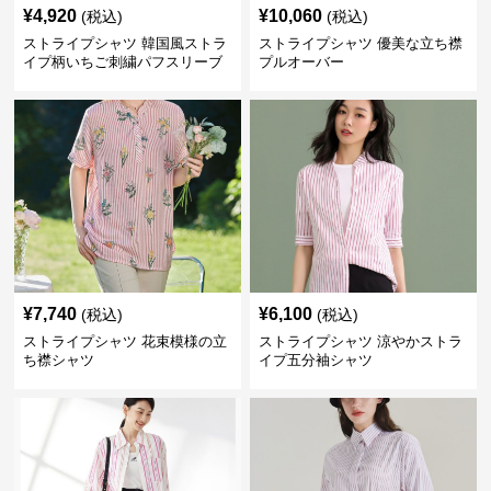
¥
4,920
¥
10,060
(税込)
(税込)
ストライプシャツ 韓国風ストラ
ストライプシャツ 優美な立ち襟
イプ柄いちご刺繍パフスリーブ
プルオーバー
ワンピース
¥
7,740
¥
6,100
(税込)
(税込)
ストライプシャツ 花束模様の立
ストライプシャツ 涼やかストラ
ち襟シャツ
イプ五分袖シャツ