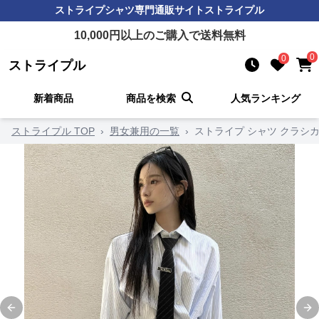
ストライプシャツ
専門通販サイト
ストライプル
10,000
円以上のご購入で送料無料
0
0
ストライプル
新着商品
商品を検索
人気ランキング
ストライプル TOP
›
男女兼用の一覧
›
ストライプ シャツ クラシ
Previous slide
Ne