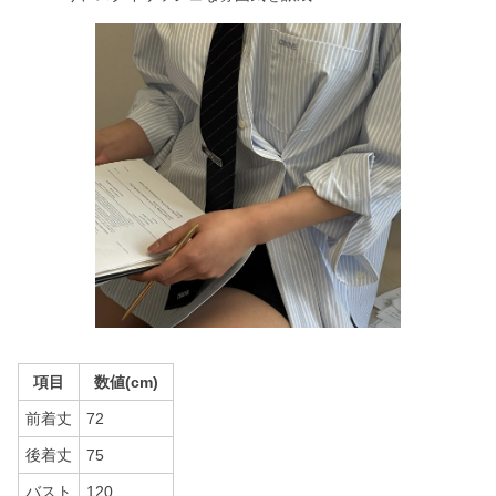
項目
数値(cm)
前着丈
72
後着丈
75
バスト
120