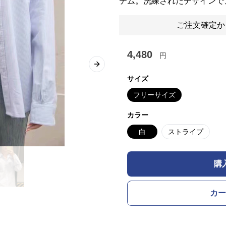
テム。洗練されたデザインで
ご注文確定か
4,480
円
Next slide
サイズ
フリーサイズ
カラー
白
ストライプ
購
カー