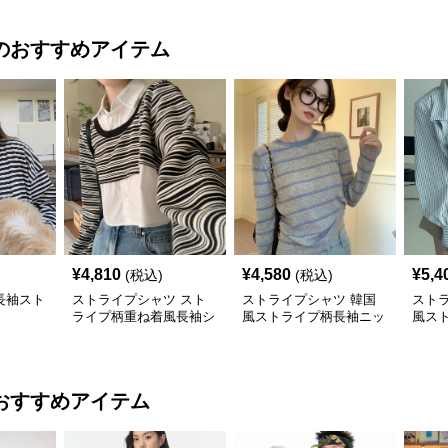
のおすすめアイテム
¥
4,810
¥
4,580
¥
5,4
(税込)
(税込)
長袖スト
ストライプシャツ スト
ストライプシャツ 韓国
スト
ライプ柄重ね着風長袖シ
風ストライプ柄長袖ニッ
風ス
ャツ韓国風カジュアル
ト着心地抜群
ツブ
おすすめアイテム