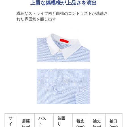
上質な縞模様が上品さを演出
繊細なストライプ柄と白襟のコントラストが洗練さ
れた雰囲気を醸し出す
サ
バス
首回
肩幅
着丈
袖丈
袖口
イ
ト
り
(cm)
(cm)
(cm)
(cm)