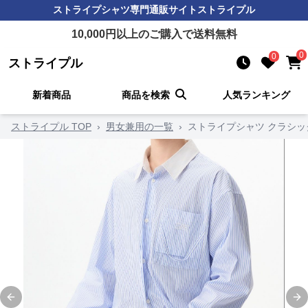
ストライプシャツ
専門通販サイト
ストライプル
10,000
円以上のご購入で送料無料
0
0
ストライプル
新着商品
商品を検索
人気ランキング
ストライプル TOP
›
男女兼用の一覧
›
ストライプシャツ クラシッ
Previous slide
Ne