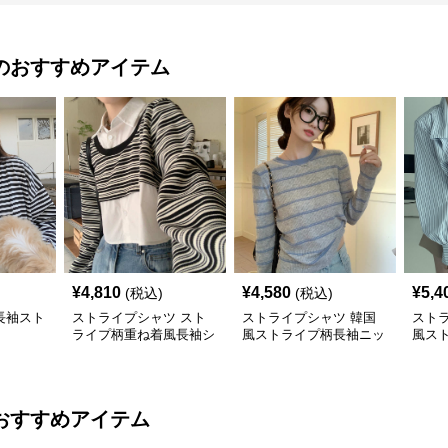
のおすすめアイテム
¥
4,810
¥
4,580
¥
5,4
(税込)
(税込)
長袖スト
ストライプシャツ スト
ストライプシャツ 韓国
スト
ライプ柄重ね着風長袖シ
風ストライプ柄長袖ニッ
風ス
ャツ韓国風カジュアル
ト着心地抜群
ツブ
おすすめアイテム