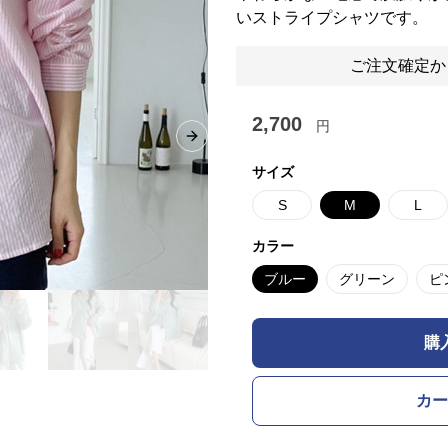
いストライプシャツです。
ご注文確定か
2,700
円
Next slide
サイズ
S
M
L
カラー
ブルー
グリーン
ピ
購
カー