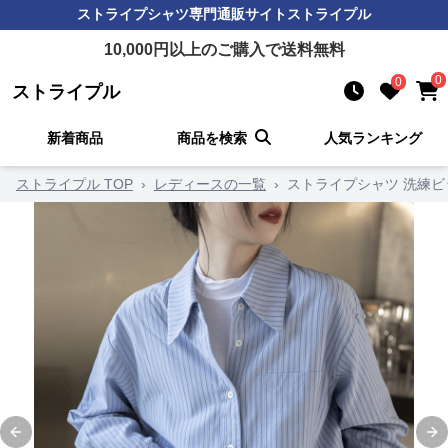
ストライプシャツ
専門通販サイト
ストライプル
10,000
円以上のご購入で送料無料
0
0
ストライプル
新着商品
商品を検索
人気ランキング
ストライプル TOP
›
レディースの一覧
›
ストライプシャツ 洗練
Previous slide
Ne