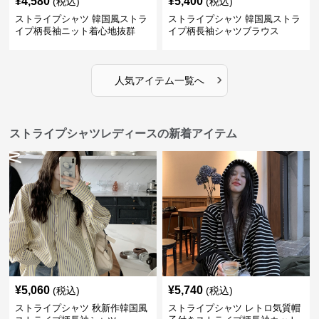
¥
4,580
¥
5,400
(税込)
(税込)
ストライプシャツ 韓国風ストラ
ストライプシャツ 韓国風ストラ
イプ柄長袖ニット着心地抜群
イプ柄長袖シャツブラウス
›
人気アイテム一覧へ
ストライプシャツレディースの新着アイテム
¥
5,060
¥
5,740
(税込)
(税込)
ストライプシャツ 秋新作韓国風
ストライプシャツ レトロ気質帽