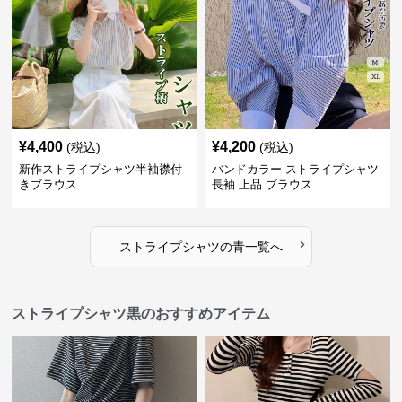
¥
4,400
¥
4,200
(税込)
(税込)
新作ストライプシャツ半袖襟付
バンドカラー ストライプシャツ
きブラウス
長袖 上品 ブラウス
›
ストライプシャツ
の
青
一覧へ
ストライプシャツ黒のおすすめアイテム