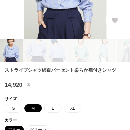
ストライプシャツ綿百パーセント柔らか襟付きシャツ
14,920
円
サイズ
S
M
L
XL
カラー
ブルー
グリーン