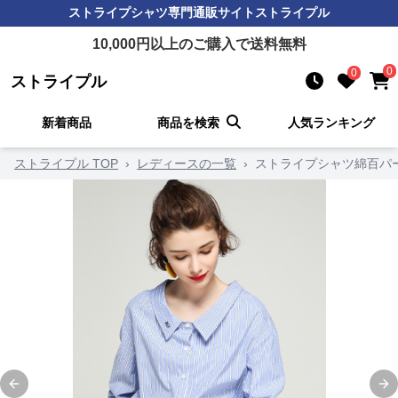
ストライプシャツ
専門通販サイト
ストライプル
10,000
円以上のご購入で送料無料
0
0
ストライプル
新着商品
商品を検索
人気ランキング
ストライプル TOP
›
レディースの一覧
›
ストライプシャツ綿百パ
Previous slide
Ne