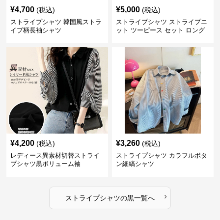
¥
4,700
¥
5,000
(税込)
(税込)
ストライプシャツ 韓国風ストラ
ストライプシャツ ストライプニ
イプ柄長袖シャツ
ット ツーピース セット ロング
スカート付き
¥
4,200
¥
3,260
(税込)
(税込)
レディース異素材切替ストライ
ストライプシャツ カラフルボタ
プシャツ黒ボリューム袖
ン細縞シャツ
›
ストライプシャツ
の
黒
一覧へ