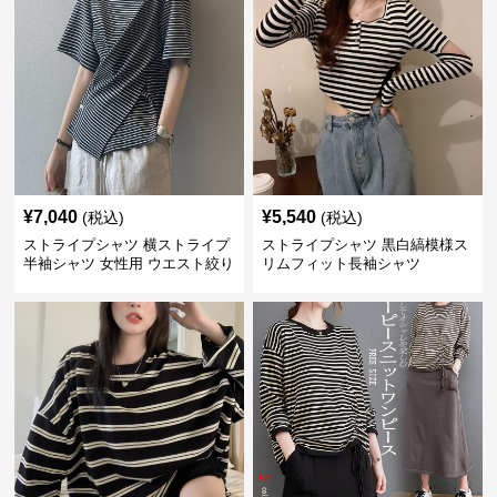
¥
7,040
¥
5,540
(税込)
(税込)
ストライプシャツ 横ストライプ
ストライプシャツ 黒白縞模様ス
半袖シャツ 女性用 ウエスト絞り
リムフィット長袖シャツ
クロス切り替え