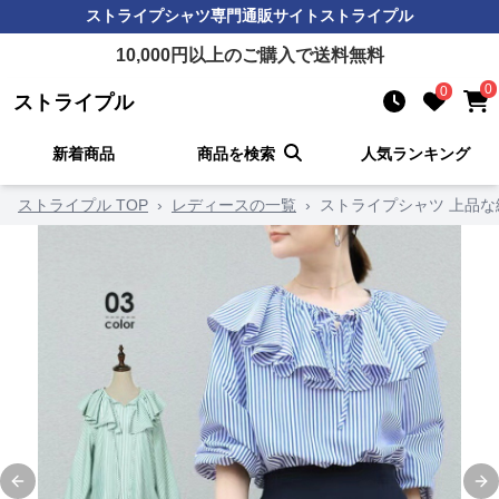
ストライプシャツ
専門通販サイト
ストライプル
10,000
円以上のご購入で送料無料
0
0
ストライプル
新着商品
商品を検索
人気ランキング
ストライプル TOP
›
レディースの一覧
›
ストライプシャツ 上品な
Previous slide
Ne