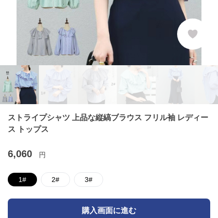
ストライプシャツ 上品な縦縞ブラウス フリル袖 レディー
ス トップス
6,060
円
1#
2#
3#
購入画面に進む