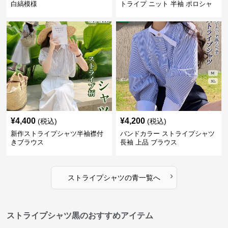
白縞模様
トライプ ニット 半袖 ポロシャ
ツ 夏
¥
4,400
¥
4,200
(税込)
(税込)
新作ストライプシャツ半袖襟付
バンドカラー ストライプシャツ
きブラウス
長袖 上品 ブラウス
›
ストライプシャツ
の
青
一覧へ
ストライプシャツ黒のおすすめアイテム