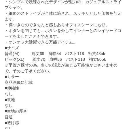
・シンプルで洗練されたデザインが魅力の、カジュアルストライ
プシャツ。
・細めのストライプが全体に施され、スッキリとした印象を与え
ます。
・襟つきなのできちんと感もありオフィスシーンにも◎。
・ボタンを閉じても、ボタンを外してインナーとのレイヤードコ
ーデを楽しむこともできます。
・オンオフ大活躍できる万能アイテム。
■サイズ
普通(Ｍ) 総丈69 肩幅54 バスト118 袖丈48ok
ビッグ(XL) 総丈70 肩幅56 バスト118 袖丈50ok
※平置き採寸の為、多少の誤差が生じる可能性がございますの
で、予めご了承ください。
■カラー
商品画像に記載
■伸縮性
なし
■裏地
なし
■生地の厚さ
普通
■透け感
なし