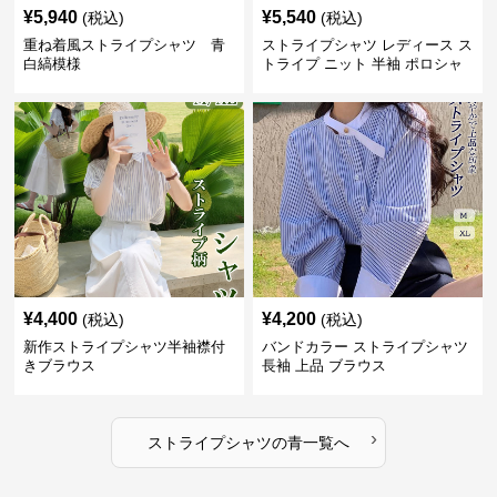
¥
5,940
¥
5,540
(税込)
(税込)
重ね着風ストライプシャツ 青
ストライプシャツ レディース ス
白縞模様
トライプ ニット 半袖 ポロシャ
ツ 夏
¥
4,400
¥
4,200
(税込)
(税込)
新作ストライプシャツ半袖襟付
バンドカラー ストライプシャツ
きブラウス
長袖 上品 ブラウス
›
ストライプシャツ
の
青
一覧へ