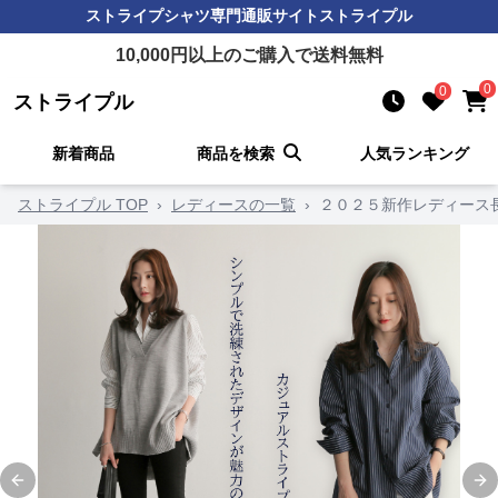
ストライプシャツ
専門通販サイト
ストライプル
10,000
円以上のご購入で送料無料
0
0
ストライプル
新着商品
商品を検索
人気ランキング
ストライプル TOP
›
レディースの一覧
›
２０２５新作レディース
Previous slide
Ne