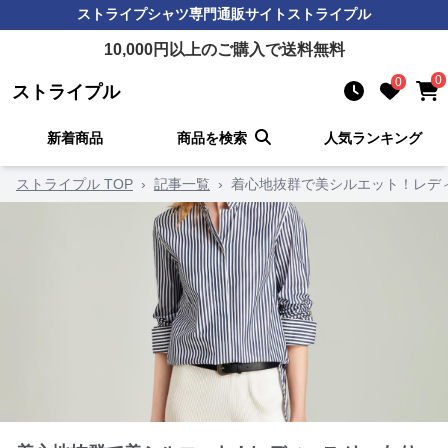
ストライプシャツ
専門通販サイト
ストライプル
10,000
円以上のご購入で送料無料
0
0
ストライプル
新着商品
商品を検索
人気ランキング
ストライプル TOP
›
記事一覧
›
着心地抜群で美シルエット！レディ