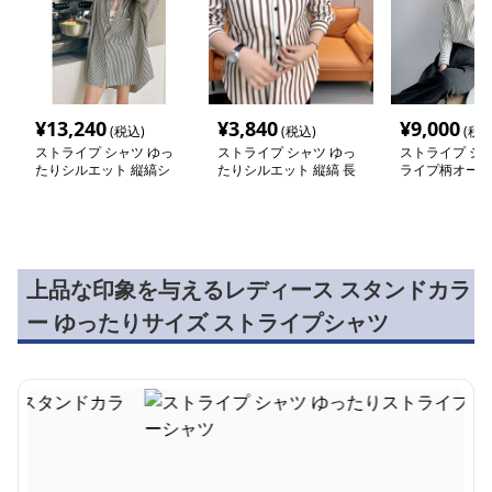
¥
13,240
¥
3,840
¥
9,000
(税込)
(税込)
(税込
ストライプ シャツ ゆっ
ストライプ シャツ ゆっ
ストライプ シャ
たりシルエット 縦縞シ
たりシルエット 縦縞 長
ライプ柄オーバ
ャツワンピース
袖シャツ
シャツ
上品な印象を与えるレディース スタンドカラ
ー ゆったりサイズ ストライプシャツ