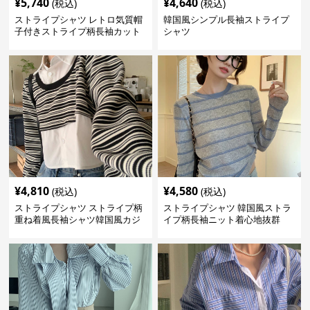
¥
5,740
¥
4,640
(税込)
(税込)
ストライプシャツ レトロ気質帽
韓国風シンプル長袖ストライプ
子付きストライプ柄長袖カット
シャツ
ソー
¥
4,810
¥
4,580
(税込)
(税込)
ストライプシャツ ストライプ柄
ストライプシャツ 韓国風ストラ
重ね着風長袖シャツ韓国風カジ
イプ柄長袖ニット着心地抜群
ュアル