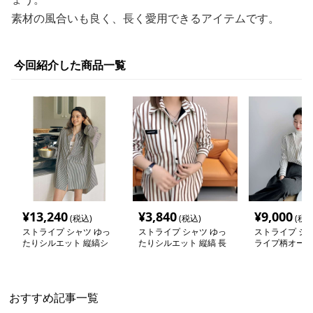
素材の風合いも良く、長く愛用できるアイテムです。
今回紹介した商品一覧
¥
13,240
¥
3,840
¥
9,000
(税込)
(税込)
(税込
ストライプ シャツ ゆっ
ストライプ シャツ ゆっ
ストライプ シャ
たりシルエット 縦縞シ
たりシルエット 縦縞 長
ライプ柄オーバ
ャツワンピース
袖シャツ
シャツ
おすすめ記事一覧