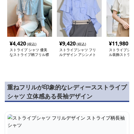
¥
4,420
¥
9,420
¥
11,980
(税込)
(税込)
(税
ストライプ シャツ 優美
ストライプシャツ フリ
ストライプシャ
なストライプ柄フリル襟
ルデザイン アシンメト
ル装飾ストライ
ブラウス
リーシャツ
ラウス
重ねフリルが印象的なレディースストライプ
シャツ 立体感ある長袖デザイン