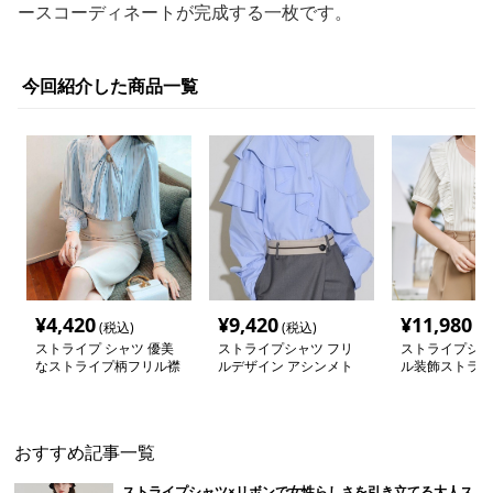
ースコーディネートが完成する一枚です。
今回紹介した商品一覧
¥
4,420
¥
9,420
¥
11,980
(税込)
(税込)
(税
ストライプ シャツ 優美
ストライプシャツ フリ
ストライプシャ
なストライプ柄フリル襟
ルデザイン アシンメト
ル装飾ストライ
ブラウス
リーシャツ
ラウス
おすすめ記事一覧
ストライプシャツ×リボンで女性らしさを引き立てる大人ス