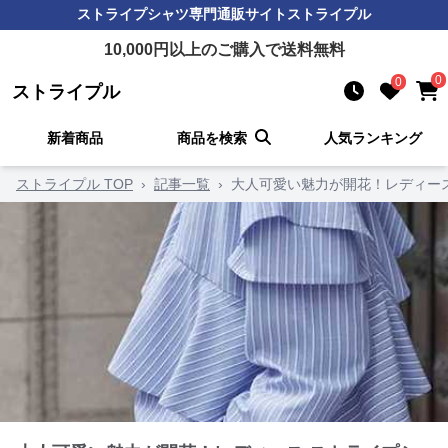
ストライプシャツ
専門通販サイト
ストライプル
10,000
円以上のご購入で送料無料
0
0
ストライプル
新着商品
商品を検索
人気ランキング
ストライプル TOP
›
記事一覧
›
大人可愛い魅力が開花！レディース