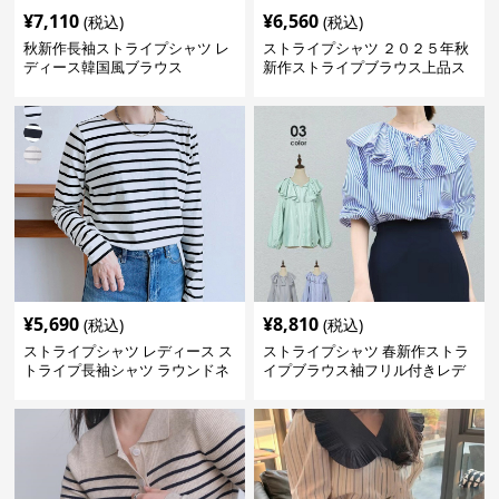
¥
7,110
¥
6,560
(税込)
(税込)
秋新作長袖ストライプシャツ レ
ストライプシャツ ２０２５年秋
ディース韓国風ブラウス
新作ストライプブラウス上品ス
タンドカラー
¥
5,690
¥
8,810
(税込)
(税込)
ストライプシャツ レディース ス
ストライプシャツ 春新作ストラ
トライプ長袖シャツ ラウンドネ
イプブラウス袖フリル付きレデ
ック定番トップス
ィーストップス