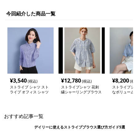
今回紹介した商品一覧
¥
3,540
¥
12,780
¥
8,200
(税込)
(税込)
(税込
ストライプ シャツ スト
ストライプシャツ 花刺
ストライプシャ
ライプ オフィス シャツ
繍シャーリングブラウス
なボリューム袖
おすすめ記事一覧
デイリーに使えるストライプブラウス選び方ガイド5選