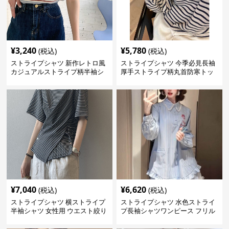
¥
3,240
¥
5,780
(税込)
(税込)
ストライプシャツ 新作レトロ風
ストライプシャツ 今季必見長袖
カジュアルストライプ柄半袖シ
厚手ストライプ柄丸首防寒トッ
ャツ
プス
¥
7,040
¥
6,620
(税込)
(税込)
ストライプシャツ 横ストライプ
ストライプシャツ 水色ストライ
半袖シャツ 女性用 ウエスト絞り
プ長袖シャツワンピース フリル
クロス切り替え
付きレディースブラウス