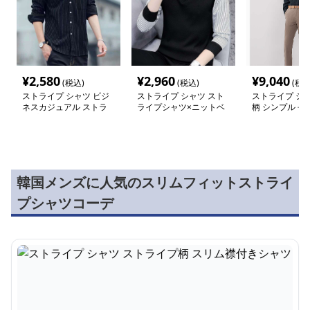
¥
2,580
¥
2,960
¥
9,040
(税込)
(税込)
(税込
ストライプ シャツ ビジ
ストライプ シャツ スト
ストライプ シャ
ネスカジュアル ストラ
ライプシャツ×ニットベ
柄 シンプル 長
イプ 長袖シャツ
スト コーデセット
韓国メンズに人気のスリムフィットストライ
プシャツコーデ