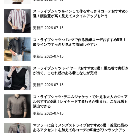
ストライプシャツをインして作るすっきりコーデおすすめ5
選！腰位置が高く見えてスタイルアップも叶う
更新日
2026-07-15
ストライプシャツ×パンツで作る洗練コーデおすすめ5選！
縦ラインですっきり見えて着回しやすい
更新日
2026-07-15
ストライプシャツ レイヤードおすすめ5選！重ね着で奥行き
が出て、こなれ感のある着こなしが完成
更新日
2026-07-15
ストライプシャツ×デニムジャケットで叶える大人カジュア
ルおすすめ5選！レイヤードで奥行きが生まれ、こなれ感も
演出できる
更新日
2026-07-15
マフラーに合うメンズストライプおすすめ5選！首元に品の
あるアクセントを加えて冬コーデの印象がワンランクアッ