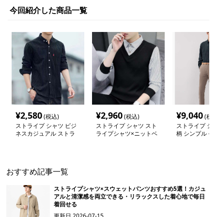
今回紹介した商品一覧
¥
2,580
¥
2,960
¥
9,040
(税込)
(税込)
(税込
ストライプ シャツ ビジ
ストライプ シャツ スト
ストライプ シャ
ネスカジュアル ストラ
ライプシャツ×ニットベ
柄 シンプル 長
イプ 長袖シャツ
スト コーデセット
おすすめ記事一覧
ストライプシャツ×スウェットパンツおすすめ5選！カジュ
アルと清潔感を両立できる・リラックスした着心地で毎日
着回せる
更新日
2026-07-15