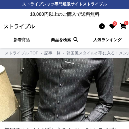
ストライプシャツ
専門通販サイト
ストライプル
10,000
円以上のご購入で送料無料
0
0
ストライプル
新着商品
商品を検索
人気ランキング
ストライプル TOP
›
記事一覧
›
韓国風スタイルが手に入る！メン