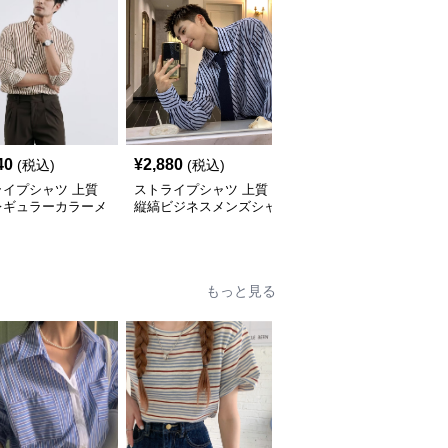
40
¥
2,880
¥
3,000
(税込)
(税込)
(税込)
ライプシャツ 上質
ストライプシャツ 上質
ストライプシャツ ゆっ
レギュラーカラーメ
縦縞ビジネスメンズシャ
たりシルエット縦縞メン
シャツ
ツ
ズシャツ
もっと見る