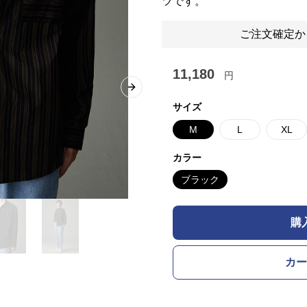
ツです。
ご注文確定か
11,180
円
Next slide
サイズ
M
L
XL
カラー
ブラック
購
カー