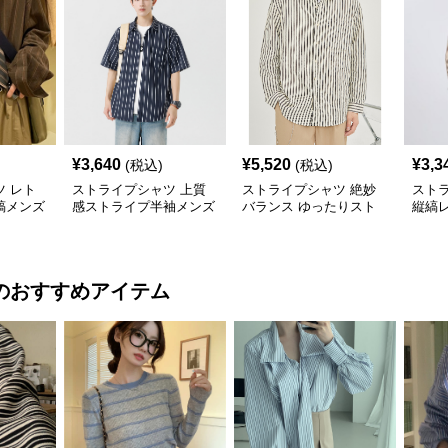
¥
3,640
¥
5,520
¥
3,3
(税込)
(税込)
 レト
ストライプシャツ 上質
ストライプシャツ 絶妙
スト
縞メンズ
感ストライプ半袖メンズ
バランス ゆったりスト
縦縞
シャツ
ライプメンズシャツ
ンズ
のおすすめアイテム