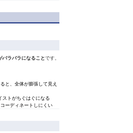
がバラバラになること
です。
せると、全体が膨張して見え
イストがちぐはぐになる
てコーディネートしにくい