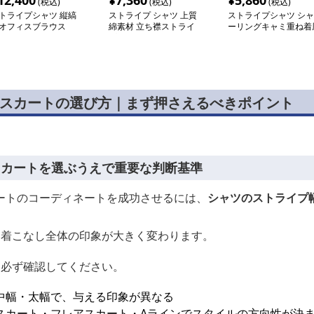
12,400
¥
7,360
¥
5,860
(税込)
(税込)
(税込)
トライプシャツ 縦縞
ストライプ シャツ 上質
ストライプシャツ シャ
オフィスブラウス
綿素材 立ち襟ストライ
ーリングキャミ重ね着
プシャツ
シャツ
黒スカートの選び方｜まず押さえるべきポイント
スカートを選ぶうえで重要な判断基準
ートのコーディネートを成功させるには、
シャツのストライプ
、着こなし全体の印象が大きく変わります。
を必ず確認してください。
中幅・太幅で、与える印象が異なる
スカート・フレアスカート・Aラインでスタイルの方向性が決