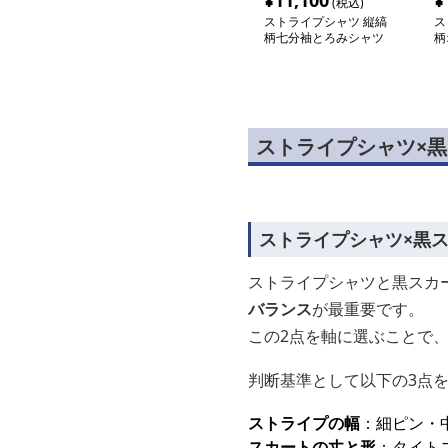
¥
11,100
¥
(税込)
ストライプシャツ 縦縞
ス
柄七分袖とろみシャツ
柄
ストライプシャツ×
ストライプシャツ×黒
ストライプシャツと黒スカ
バランス
が最重要です。
この2点を軸に選ぶことで
判断基準として以下の3点
ストライプの幅
：細ピン・
スカートの丈と形
：タイト