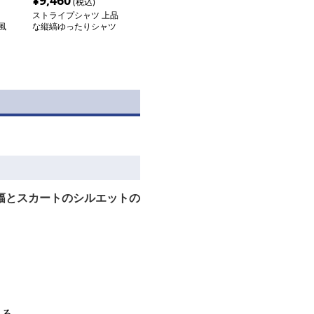
¥
9,460
(税込)
ストライプシャツ 上品
風
な縦縞ゆったりシャツ
幅とスカートのシルエットの
まる