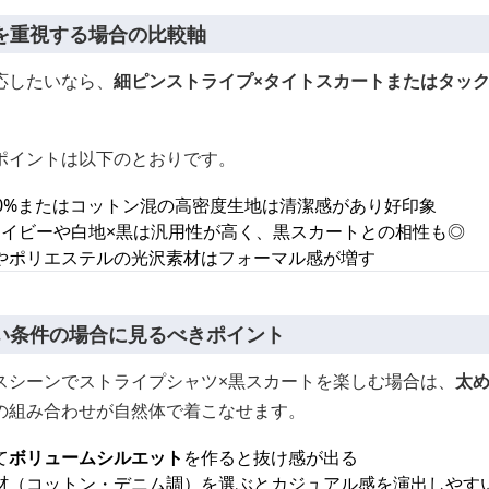
を重視する場合の比較軸
応したいなら、
細ピンストライプ×タイトスカートまたはタッ
ポイントは以下のとおりです。
00%またはコットン混の高密度生地は清潔感があり好印象
ネイビーや白地×黒は汎用性が高く、黒スカートとの相性も◎
やポリエステルの光沢素材はフォーマル感が増す
い条件の場合に見るべきポイント
スシーンでストライプシャツ×黒スカートを楽しむ場合は、
太め
の組み合わせが自然体で着こなせます。
て
ボリュームシルエット
を作ると抜け感が出る
材（コットン・デニム調）を選ぶとカジュアル感を演出しやす