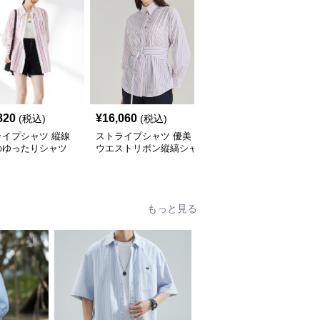
820
¥
16,060
¥
6,940
(税込)
(税込)
(税込)
ライプシャツ 縦線
ストライプシャツ 優美
ストライプシャツ 縦縞
のゆったりシャツ
ウエストリボン縦縞シャ
クラシック胸ポケットシ
ツ
ャツ
もっと見る