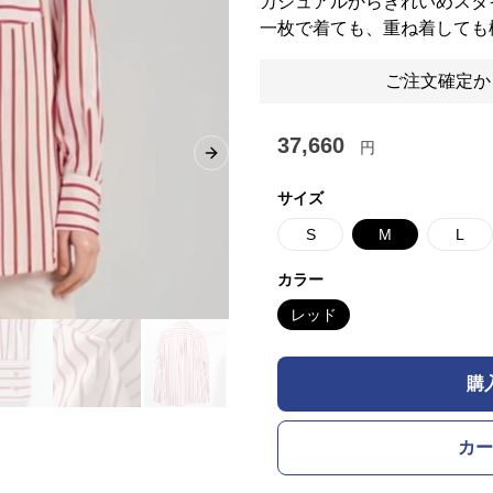
カジュアルからきれいめスタ
一枚で着ても、重ね着しても
ご注文確定か
37,660
円
Next slide
サイズ
S
M
L
カラー
レッド
購
カー