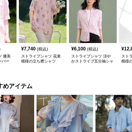
¥
7,740
¥
6,100
¥
12,
)
(税込)
(税込)
 優美
ストライプシャツ 花束
ストライプシャツ 涼や
スト
ーバー
模様の立ち襟シャツ
かストライプ五分袖シャ
模様
ツ
すめアイテム