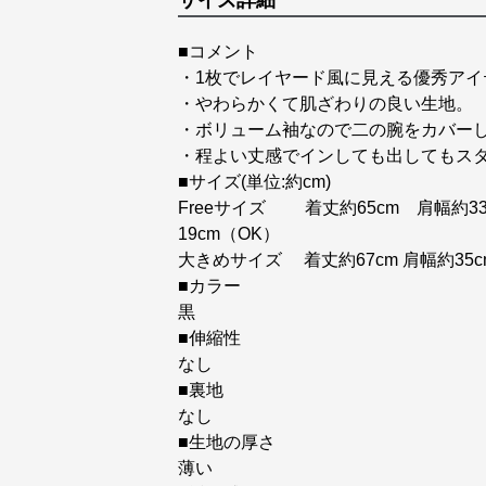
サイズ詳細
■コメント
・1枚でレイヤード風に見える優秀アイ
・やわらかくて肌ざわりの良い生地。
・ボリューム袖なので二の腕をカバー
・程よい丈感でインしても出してもス
■サイズ(単位:約cm)
Freeサイズ 着丈約65cm 肩幅約33
19cm（OK）
大きめサイズ 着丈約67cm 肩幅約35c
■カラー
黒
■伸縮性
なし
■裏地
なし
■生地の厚さ
薄い