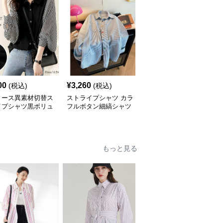
00
¥
3,260
¥
9,100
(税込)
(税込)
(税込)
ィース異素材切替ス
ストライプシャツ カラ
ストライプシャツ 立体
イプシャツ黒ボリュ
フルボタン細縞シャツ
縦ライン半袖シャツ
袖
もっと見る