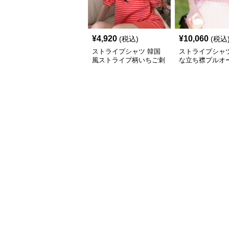
¥
4,920
¥
10,060
(税込)
(税込
ストライプシャツ 韓国
ストライプシャツ
風ストライプ柄いちご刺
な立ち襟プルオ
繍パフスリーブワンピー
ス