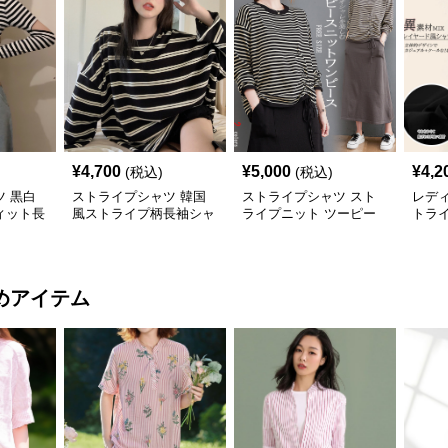
¥
4,700
¥
5,000
¥
4,2
(税込)
(税込)
 黒白
ストライプシャツ 韓国
ストライプシャツ スト
レデ
ィット長
風ストライプ柄長袖シャ
ライプニット ツーピー
トラ
ツ
ス セット ロングスカー
ーム
ト付き
めアイテム