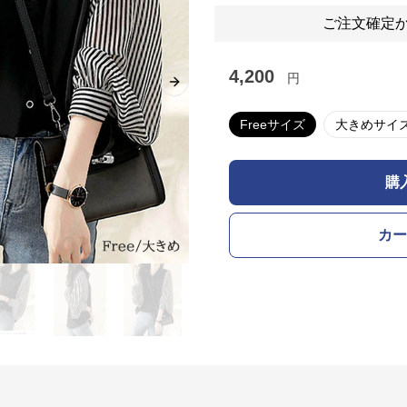
ご注文確定か
4,200
円
Next slide
Freeサイズ
大きめサイズ
購
カー