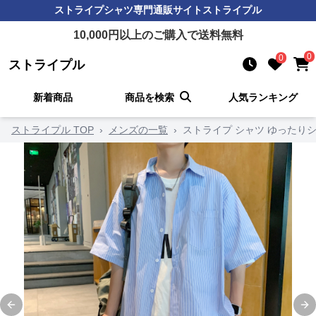
ストライプシャツ
専門通販サイト
ストライプル
10,000
円以上のご購入で送料無料
0
0
ストライプル
新着商品
商品を検索
人気ランキング
ストライプル TOP
›
メンズの一覧
›
ストライプ シャツ ゆったり
Previous slide
Ne