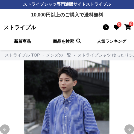
ストライプシャツ
専門通販サイト
ストライプル
10,000
円以上のご購入で送料無料
0
0
ストライプル
新着商品
商品を検索
人気ランキング
ストライプル TOP
›
メンズの一覧
›
ストライプシャツ ゆったりシ
Previous slide
Ne