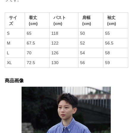
サイ
着丈
バスト
肩幅
袖丈
ズ
(cm)
(cm)
(cm)
(cm)
S
65
118
50
55
M
67.5
122
52
56.5
L
70
126
54
58
XL
72.5
130
56
59
商品画像