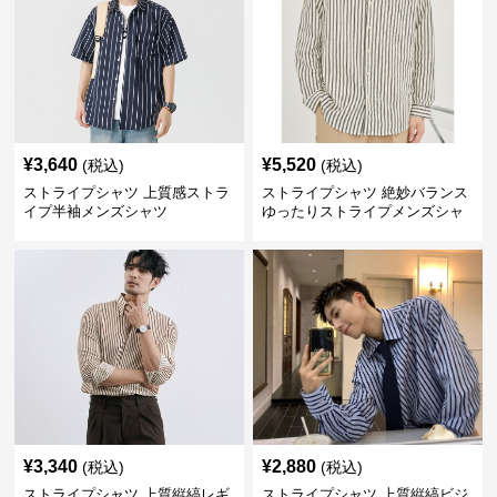
¥
3,640
¥
5,520
(税込)
(税込)
ストライプシャツ 上質感ストラ
ストライプシャツ 絶妙バランス
イプ半袖メンズシャツ
ゆったりストライプメンズシャ
ツ
¥
3,340
¥
2,880
(税込)
(税込)
ストライプシャツ 上質縦縞レギ
ストライプシャツ 上質縦縞ビジ