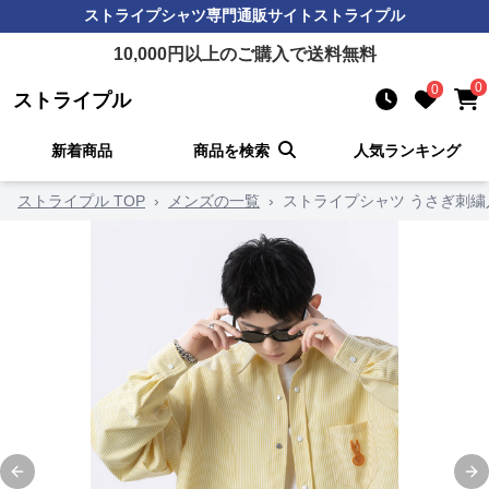
ストライプシャツ
専門通販サイト
ストライプル
10,000
円以上のご購入で送料無料
0
0
ストライプル
新着商品
商品を検索
人気ランキング
ストライプル TOP
›
メンズの一覧
›
ストライプシャツ うさぎ刺
Previous slide
Ne