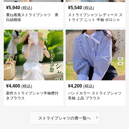
¥
5,940
¥
5,540
(税込)
(税込)
重ね着風ストライプシャツ 青
ストライプシャツ レディース ス
白縞模様
トライプ ニット 半袖 ポロシャ
ツ 夏
¥
4,400
¥
4,200
(税込)
(税込)
新作ストライプシャツ半袖襟付
バンドカラー ストライプシャツ
きブラウス
長袖 上品 ブラウス
›
ストライプシャツ
の
青
一覧へ