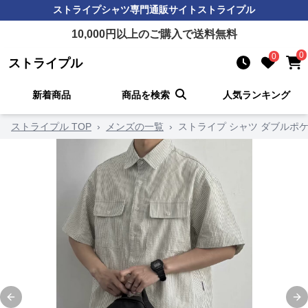
ストライプシャツ
専門通販サイト
ストライプル
10,000
円以上のご購入で送料無料
0
0
ストライプル
新着商品
商品を検索
人気ランキング
ストライプル TOP
›
メンズの一覧
›
ストライプ シャツ ダブルポ
Previous slide
Ne