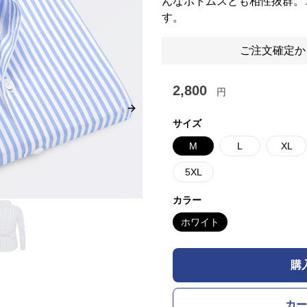
んなボトムスとも相性抜群。
す。
ご注文確定か
2,800
円
Next slide
サイズ
M
L
XL
5XL
カラー
ホワイト
購
カー