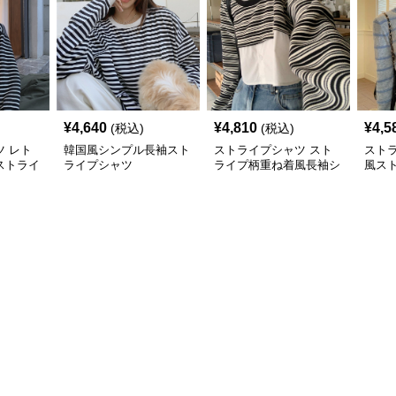
¥
4,640
¥
4,810
¥
4,5
(税込)
(税込)
 レト
韓国風シンプル長袖スト
ストライプシャツ スト
スト
ストライ
ライプシャツ
ライプ柄重ね着風長袖シ
風ス
ソー
ャツ韓国風カジュアル
ト着