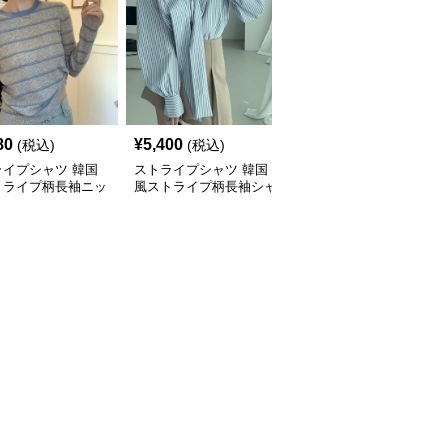
80
¥
5,400
¥
4,960
(税込)
(税込)
(税込)
ライプシャツ 韓国
ストライプシャツ 韓国
ストライプシャツ 春の
トライプ柄長袖ニッ
風ストライプ柄長袖シャ
新作レトロ調ストライプ
心地抜群
ツブラウス
柄長袖シャツ