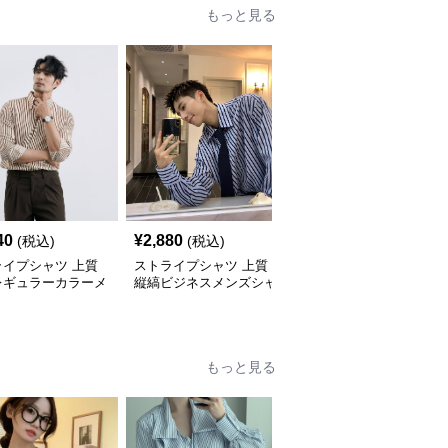
もっと見る
40
¥
2,880
¥
3,000
(税込)
(税込)
(税込)
ライプシャツ 上質
ストライプシャツ 上質
ストライプシャツ ゆっ
レギュラーカラーメ
縦縞ビジネスメンズシャ
たりシルエット縦縞メン
シャツ
ツ
ズシャツ
もっと見る