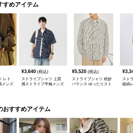
すすめアイテム
¥
3,640
¥
5,520
¥
3,3
(税込)
(税込)
 レト
ストライプシャツ 上質
ストライプシャツ 絶妙
スト
縞メンズ
感ストライプ半袖メンズ
バランス ゆったりスト
縦縞
シャツ
ライプメンズシャツ
ンズ
のおすすめアイテム