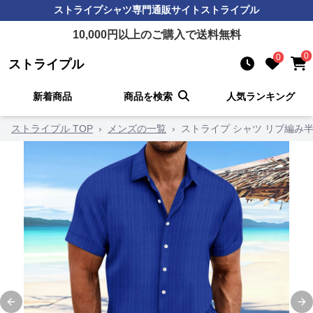
ストライプシャツ
専門通販サイト
ストライプル
10,000
円以上のご購入で送料無料
0
0
ストライプル
新着商品
商品を検索
人気ランキング
ストライプル TOP
›
メンズの一覧
›
ストライプ シャツ リブ編み
Previous slide
Ne