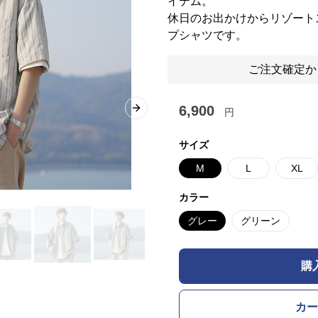
イテム。
休日のお出かけからリゾート
プシャツです。
ご注文確定か
6,900
円
Next slide
サイズ
M
L
XL
カラー
グレー
グリーン
購
カー