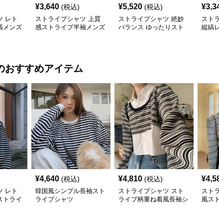
¥
3,640
¥
5,520
¥
3,3
(税込)
(税込)
 レト
ストライプシャツ 上質
ストライプシャツ 絶妙
スト
縞メンズ
感ストライプ半袖メンズ
バランス ゆったりスト
縦縞
シャツ
ライプメンズシャツ
ンズ
のおすすめアイテム
¥
4,640
¥
4,810
¥
4,5
(税込)
(税込)
 レト
韓国風シンプル長袖スト
ストライプシャツ スト
スト
ストライ
ライプシャツ
ライプ柄重ね着風長袖シ
風ス
ソー
ャツ韓国風カジュアル
ト着