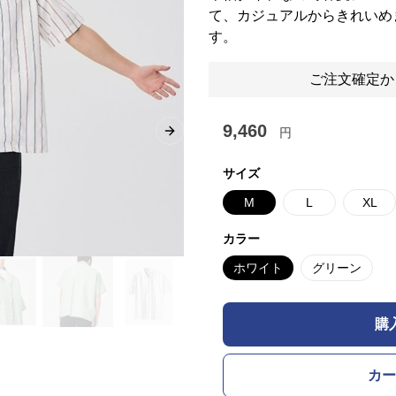
て、カジュアルからきれいめ
す。
ご注文確定か
9,460
円
Next slide
サイズ
M
L
XL
カラー
ホワイト
グリーン
購
カー