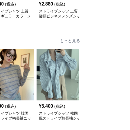
40
¥
2,880
¥
3,000
(税込)
(税込)
(税込)
ライプシャツ 上質
ストライプシャツ 上質
ストライプシャツ ゆっ
レギュラーカラーメ
縦縞ビジネスメンズシャ
たりシルエット縦縞メン
シャツ
ツ
ズシャツ
もっと見る
80
¥
5,400
¥
4,960
(税込)
(税込)
(税込)
ライプシャツ 韓国
ストライプシャツ 韓国
ストライプシャツ 春の
トライプ柄長袖ニッ
風ストライプ柄長袖シャ
新作レトロ調ストライプ
心地抜群
ツブラウス
柄長袖シャツ