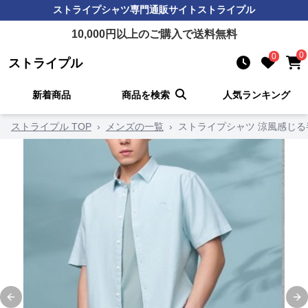
ストライプシャツ
専門通販サイト
ストライプル
10,000
円以上のご購入で送料無料
0
0
ストライプル
新着商品
商品を検索
人気ランキング
ストライプル TOP
›
メンズの一覧
›
ストライプシャツ 涼風感じ
Previous slide
Ne