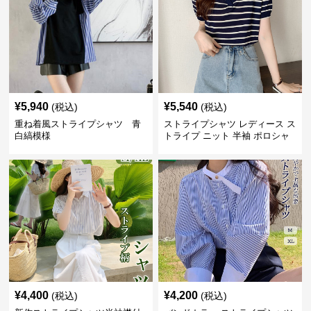
¥
5,940
¥
5,540
(税込)
(税込)
重ね着風ストライプシャツ 青
ストライプシャツ レディース ス
白縞模様
トライプ ニット 半袖 ポロシャ
ツ 夏
¥
4,400
¥
4,200
(税込)
(税込)