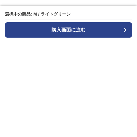
選択中の商品: M / ライトグリーン
選択中の商品: M / ライトグリーン
購入画面に進む
購入画面に進む
ストライプル
について
会社概要