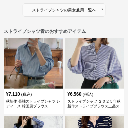
›
ストライプシャツ
の
男女兼用
一覧へ
ストライプシャツ青のおすすめアイテム
¥
7,110
¥
6,560
(税込)
(税込)
秋新作 長袖ストライプシャツ レ
ストライプシャツ ２０２５年秋
ディース 韓国風ブラウス
新作ストライプブラウス上品ス
タンドカラー