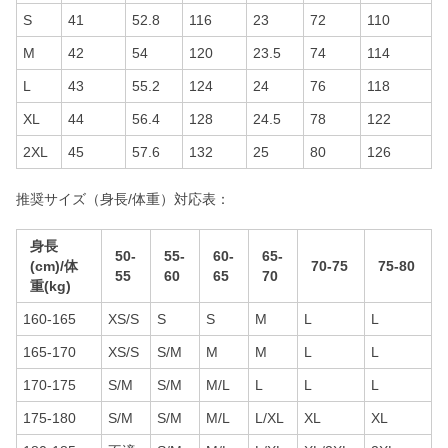
S
41
52.8
116
23
72
110
M
42
54
120
23.5
74
114
L
43
55.2
124
24
76
118
XL
44
56.4
128
24.5
78
122
2XL
45
57.6
132
25
80
126
推奨サイズ（身長/体重）対応表：
身長
50-
55-
60-
65-
(cm)/体
70-75
75-80
55
60
65
70
重(kg)
160-165
XS/S
S
S
M
L
L
165-170
XS/S
S/M
M
M
L
L
170-175
S/M
S/M
M/L
L
L
L
175-180
S/M
S/M
M/L
L/XL
XL
XL