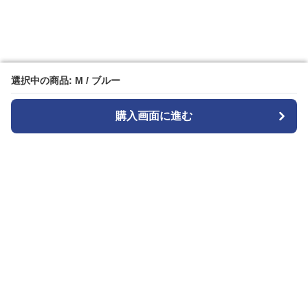
選択中の商品: M / ブルー
選択中の商品: M / ブルー
購入画面に進む
購入画面に進む
ストライプル
について