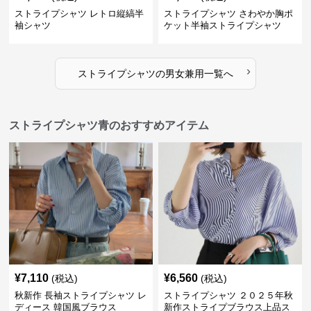
ストライプシャツ レトロ縦縞半
ストライプシャツ さわやか胸ポ
袖シャツ
ケット半袖ストライプシャツ
›
ストライプシャツ
の
男女兼用
一覧へ
ストライプシャツ青のおすすめアイテム
¥
7,110
¥
6,560
(税込)
(税込)
秋新作 長袖ストライプシャツ レ
ストライプシャツ ２０２５年秋
ディース 韓国風ブラウス
新作ストライプブラウス上品ス