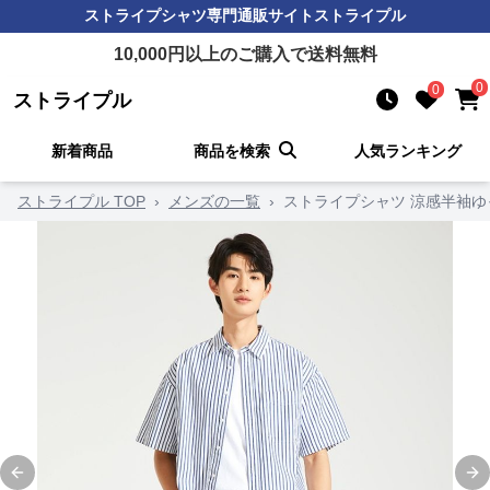
ストライプシャツ
専門通販サイト
ストライプル
10,000
円以上のご購入で送料無料
0
0
ストライプル
新着商品
商品を検索
人気ランキング
ストライプル TOP
›
メンズの一覧
›
ストライプシャツ 涼感半袖
Previous slide
Ne