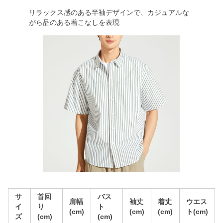
リラックス感のある半袖デザインで、カジュアルな
がら品のある着こなしを表現
サ
首回
バス
肩幅
袖丈
着丈
ウエス
イ
り
ト
(cm)
(cm)
(cm)
ト(cm)
ズ
(cm)
(cm)