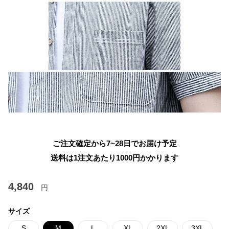
ご注文確定から7~28日でお届け予定
送料は1注文あたり
1000
円かかります
4,840
円
サイズ
S
M
L
XL
2XL
3XL