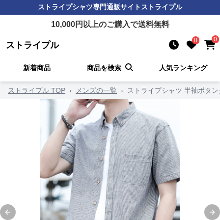
ストライプシャツ
専門通販サイト
ストライプル
10,000
円以上のご購入で送料無料
0
0
ストライプル
新着商品
商品を検索
人気ランキング
ストライプル TOP
›
メンズの一覧
›
ストライプシャツ 半袖ボタ
Previous slide
Ne