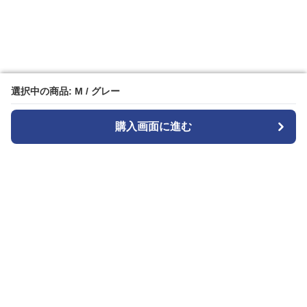
選択中の商品: M / グレー
選択中の商品: M / グレー
購入画面に進む
購入画面に進む
ストライプル
について