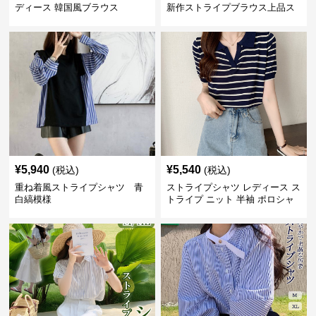
ディース 韓国風ブラウス
新作ストライプブラウス上品ス
タンドカラー
¥
5,940
¥
5,540
(税込)
(税込)
重ね着風ストライプシャツ 青
ストライプシャツ レディース ス
白縞模様
トライプ ニット 半袖 ポロシャ
ツ 夏