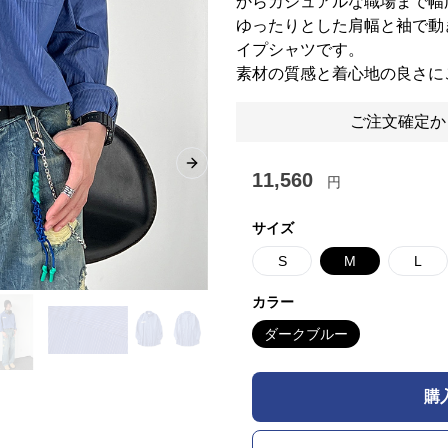
からカジュアルな職場まで幅
ゆったりとした肩幅と袖で動
イプシャツです。
素材の質感と着心地の良さに
ご注文確定か
Next slide
11,560
円
サイズ
S
M
L
カラー
ダークブルー
購