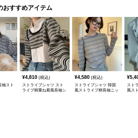
のおすすめアイテム
¥
4,810
¥
4,580
¥
5,4
(税込)
(税込)
長袖スト
ストライプシャツ スト
ストライプシャツ 韓国
スト
ライプ柄重ね着風長袖シ
風ストライプ柄長袖ニッ
風ス
ャツ韓国風カジュアル
ト着心地抜群
ツブ