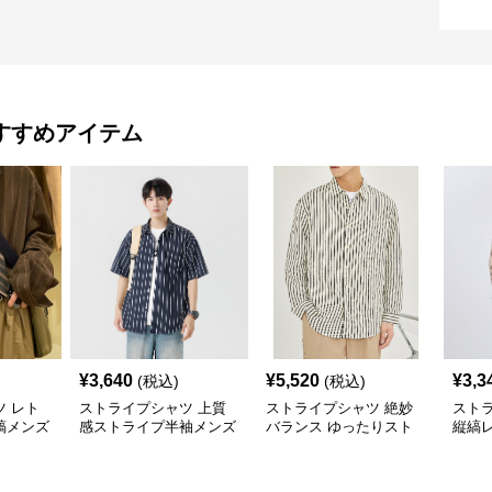
すすめアイテム
¥
3,640
¥
5,520
¥
3,3
(税込)
(税込)
 レト
ストライプシャツ 上質
ストライプシャツ 絶妙
スト
縞メンズ
感ストライプ半袖メンズ
バランス ゆったりスト
縦縞
シャツ
ライプメンズシャツ
ンズ