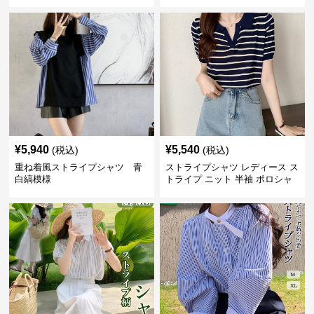
タンドカラー
¥
5,940
¥
5,540
(税込)
(税込)
重ね着風ストライプシャツ 青
ストライプシャツ レディース ス
白縞模様
トライプ ニット 半袖 ポロシャ
ツ 夏