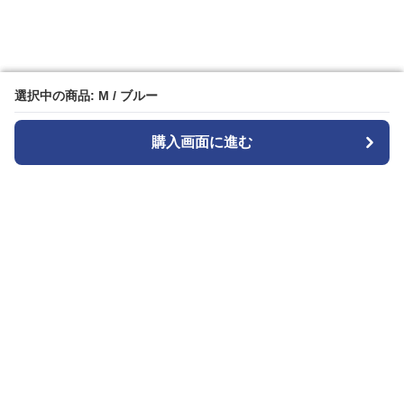
選択中の商品: M / ブルー
選択中の商品: M / ブルー
購入画面に進む
購入画面に進む
ストライプル
について