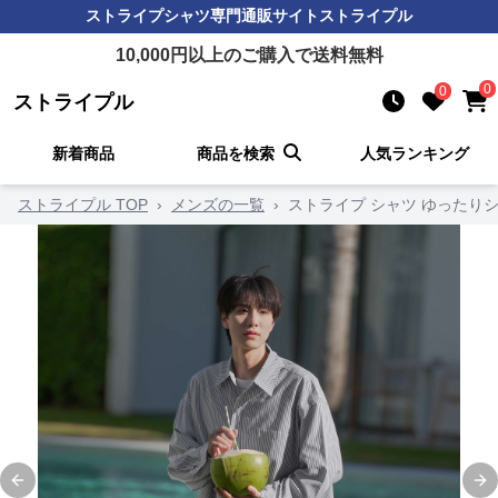
ストライプシャツ
専門通販サイト
ストライプル
10,000
円以上のご購入で送料無料
0
0
ストライプル
新着商品
商品を検索
人気ランキング
ストライプル TOP
›
メンズの一覧
›
ストライプ シャツ ゆったり
Previous slide
Ne