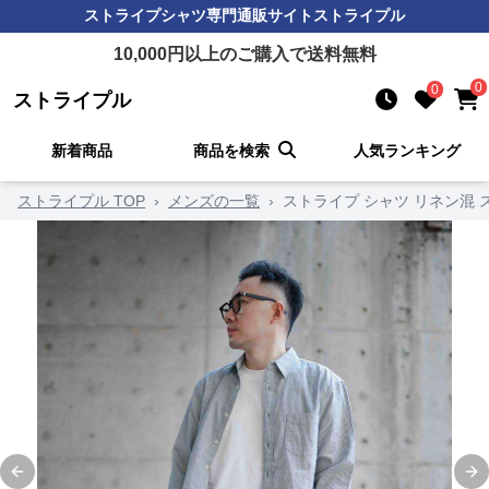
ストライプシャツ
専門通販サイト
ストライプル
10,000
円以上のご購入で送料無料
0
0
ストライプル
新着商品
商品を検索
人気ランキング
ストライプル TOP
›
メンズの一覧
›
ストライプ シャツ リネン混
Previous slide
Ne