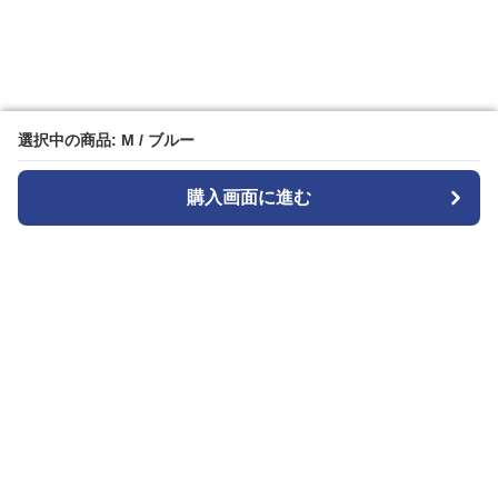
選択中の商品: M / ブルー
選択中の商品: M / ブルー
購入画面に進む
購入画面に進む
ストライプル
について