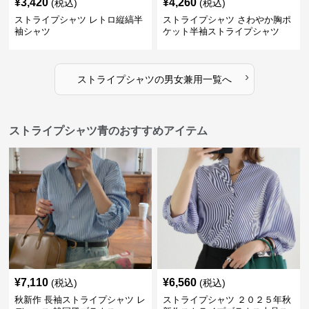
¥
3,420
¥
4,260
(税込)
(税込)
ストライプシャツ レトロ縦縞半
ストライプシャツ さわやか胸ポ
袖シャツ
ケット半袖ストライプシャツ
›
ストライプシャツ
の
男女兼用
一覧へ
ストライプシャツ青のおすすめアイテム
¥
7,110
¥
6,560
(税込)
(税込)
秋新作 長袖ストライプシャツ レ
ストライプシャツ ２０２５年秋