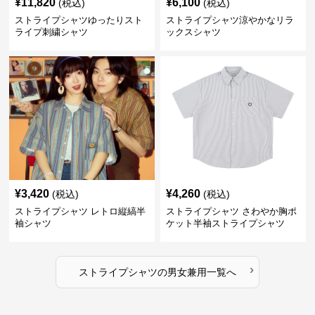
¥
11,820
¥
6,100
(税込)
(税込)
ストライプシャツゆったりスト
ストライプシャツ涼やかなリラ
ライプ刺繍シャツ
ックスシャツ
¥
3,420
¥
4,260
(税込)
(税込)
ストライプシャツ レトロ縦縞半
ストライプシャツ さわやか胸ポ
袖シャツ
ケット半袖ストライプシャツ
›
ストライプシャツ
の
男女兼用
一覧へ