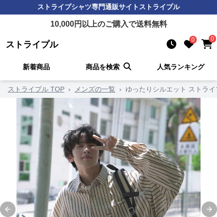
ストライプシャツ
専門通販サイト
ストライプル
10,000
円以上のご購入で送料無料
0
0
ストライプル
新着商品
商品を検索
人気ランキング
ストライプル TOP
›
メンズの一覧
›
ゆったりシルエット ストライ
Previous slide
Ne