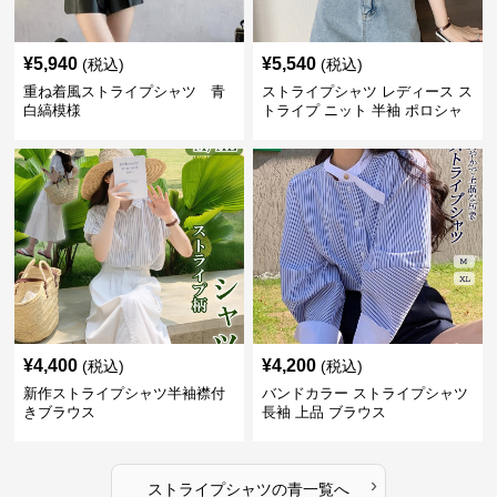
¥
5,940
¥
5,540
(税込)
(税込)
重ね着風ストライプシャツ 青
ストライプシャツ レディース ス
白縞模様
トライプ ニット 半袖 ポロシャ
ツ 夏
¥
4,400
¥
4,200
(税込)
(税込)
新作ストライプシャツ半袖襟付
バンドカラー ストライプシャツ
きブラウス
長袖 上品 ブラウス
›
ストライプシャツ
の
青
一覧へ