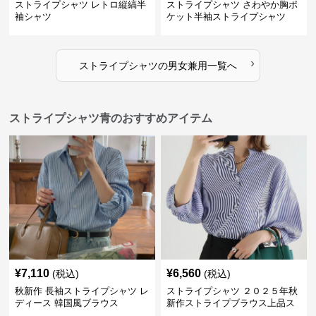
ストライプシャツ レトロ縦縞半
ストライプシャツ さわやか胸ポ
袖シャツ
ケット半袖ストライプシャツ
›
ストライプシャツ
の
男女兼用
一覧へ
ストライプシャツ青のおすすめアイテム
¥
7,110
¥
6,560
(税込)
(税込)
秋新作 長袖ストライプシャツ レ
ストライプシャツ ２０２５年秋
ディース 韓国風ブラウス
新作ストライプブラウス上品ス
タンドカラー