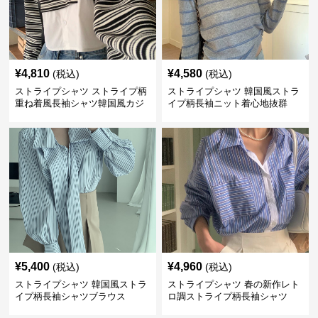
¥
4,810
¥
4,580
(税込)
(税込)
ストライプシャツ ストライプ柄
ストライプシャツ 韓国風ストラ
重ね着風長袖シャツ韓国風カジ
イプ柄長袖ニット着心地抜群
ュアル
¥
5,400
¥
4,960
(税込)
(税込)
ストライプシャツ 韓国風ストラ
ストライプシャツ 春の新作レト
イプ柄長袖シャツブラウス
ロ調ストライプ柄長袖シャツ