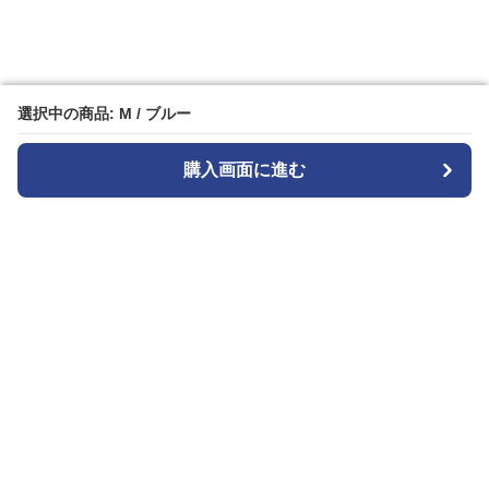
選択中の商品: M / ブルー
選択中の商品: M / ブルー
購入画面に進む
購入画面に進む
ストライプル
について