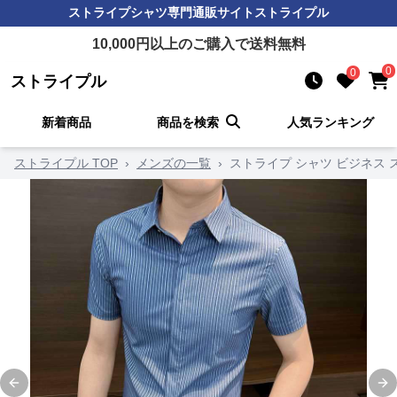
ストライプシャツ
専門通販サイト
ストライプル
10,000
円以上のご購入で送料無料
0
0
ストライプル
新着商品
商品を検索
人気ランキング
ストライプル TOP
›
メンズの一覧
›
ストライプ シャツ ビジネス 
Previous slide
Ne