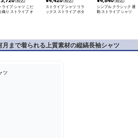
13,720
¥
4,420
¥
4,840
(税込)
(税込)
(税込)
トライプ シャツ こだ
ストライプ シャツ リラ
シンプル クラシック 通
り織り ストライプ オ
ックス ストライプ ボタ
勤 ストライプ シャツ
バーシャツ
ンシャツ
何月まで着られる上質素材の縦縞長袖シャツ