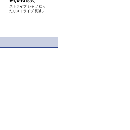
¥
4,640
¥
5,220
¥
2,620
(税込)
(税込)
(税込
ストライプ シャツ ゆっ
ストライプ シャツ シン
ストライプシャ
たりストライプ 長袖シ
プル ストライプ コット
感あふれる縦縞
ャツ
ンシャツ
シャツ