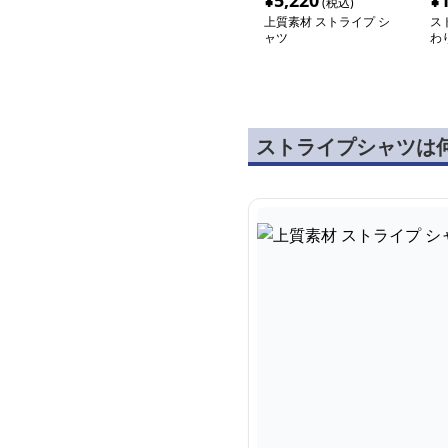
¥
5,220
¥
(税込)
上質素材 ストライプ シ
ス
ャツ
わ
ー
ストライプシャツは