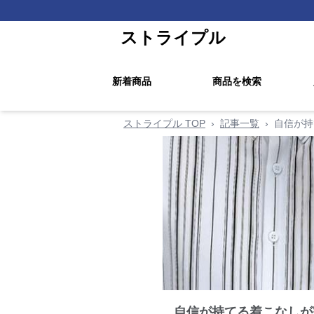
ストライプル
新着商品
商品を検索
ストライプル TOP
›
記事一覧
›
自信が持
自信が持てる着こなしが